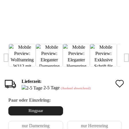
Lieferzeit:
A
2-5 Tage
(Ausland abweichend)
d
Paar oder Einzelring:
M
Ringpaar
nur Damenring
nur Herrenring