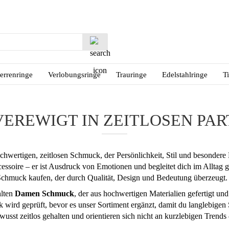
Lieferland
Suche...
E-M
errenringe
Verlobungsringe
Trauringe
Edelstahlringe
T
Pas
VEREWIGT IN ZEITLOSEN PA
chwertigen, zeitlosen Schmuck, der Persönlichkeit, Stil und besonder
Konto
cessoire – er ist Ausdruck von Emotionen und begleitet dich im Alltag
Passw
chmuck kaufen, der durch Qualität, Design und Bedeutung überzeugt.
hlten
Damen Schmuck
, der aus hochwertigen Materialien gefertigt und
k wird geprüft, bevor es unser Sortiment ergänzt, damit du langlebigen
usst zeitlos gehalten und orientieren sich nicht an kurzlebigen Trends