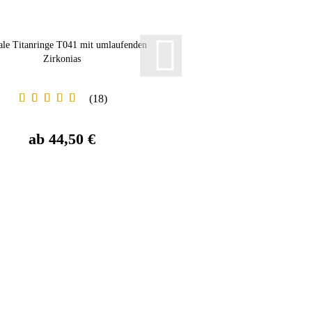
le Titanringe T041 mit umlaufenden
Edelstahlringe E338 mit Zi
Zirkonias
Außengravur
18
ab 44,50 €
ab 34,95 