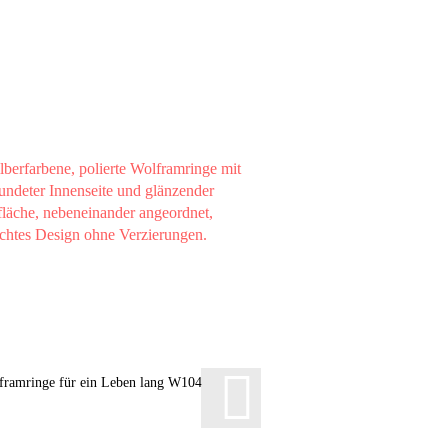
framringe für ein Leben lang W104
Wolframringe Tungstenri
Gravur