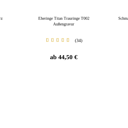
rz
Eheringe Titan Trauringe T002
Schma
Außengravur
34
ab 44,50 €