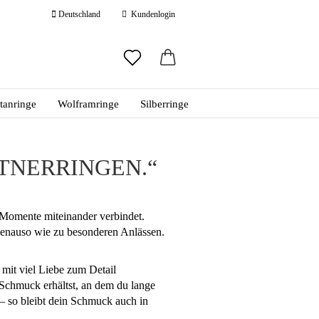
Deutschland
Kundenlogin
ail
itanringe
Wolframringe
Silberringe
swort
RTNERRINGEN.“
e Momente miteinander verbindet.
 erstellen
 genauso wie zu besonderen Anlässen.
ort vergessen?
 mit viel Liebe zum Detail
 Schmuck erhältst, an dem du lange
 – so bleibt dein Schmuck auch in