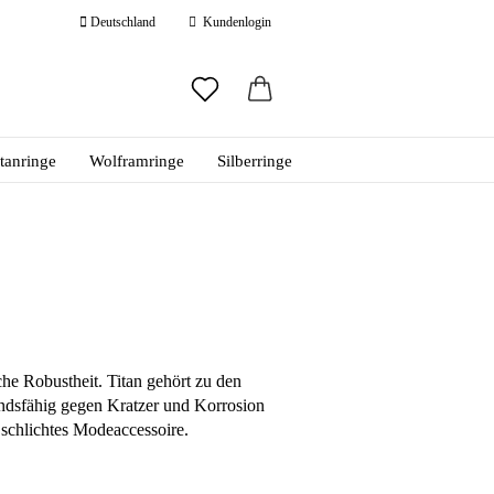
Deutschland
Kundenlogin
ail
itanringe
Wolframringe
Silberringe
swort
 erstellen
ort vergessen?
he Robustheit. Titan gehört zu den
andsfähig gegen Kratzer und Korrosion
r schlichtes Modeaccessoire.