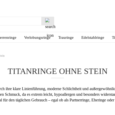
Lieferland
Suche...
E-M
errenringe
Verlobungsringe
Trauringe
Edelstahlringe
T
Pas
tein
TITANRINGE OHNE STEIN
Konto
Passw
ch ihre klare Linienführung, moderne Schlichtheit und außergewöhnlic
igen Schmuck, da es extrem leicht, hypoallergen und besonders widerst
eal für den täglichen Gebrauch – egal ob als Partnerringe, Eheringe ode