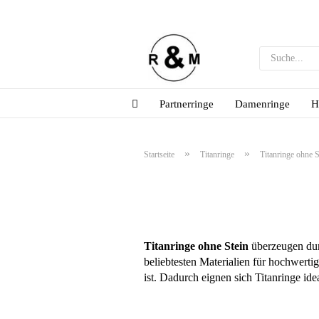
Partnerringe
Damenringe
H
»
»
Startseite
Titanringe
Titanringe ohne S
Titanringe ohne Stein
überzeugen dur
beliebtesten Materialien für hochwert
ist. Dadurch eignen sich Titanringe id