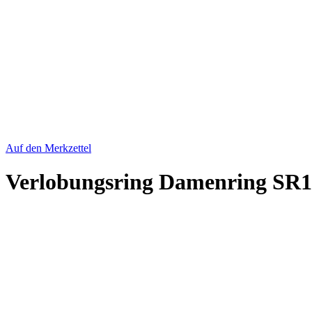
Auf den Merkzettel
Verlobungsring Damenring SR1