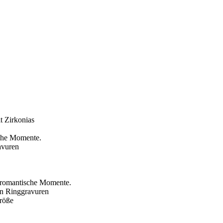
 Zirkonias