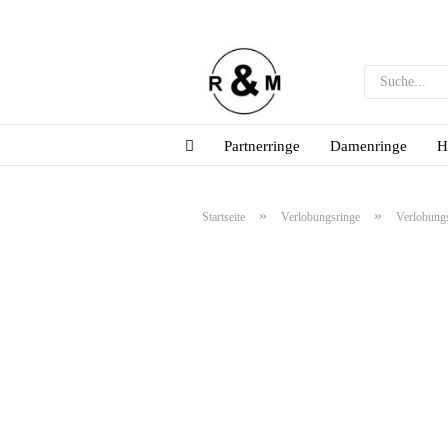
Partnerringe
Damenringe
H
»
»
Startseite
Verlobungsringe
Verlobung