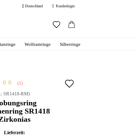
Deutschland
Kundenlogin
ail
itanringe
Wolframringe
Silberringe
swort
Auf
1
den
 erstellen
.:
SR1418-RM
)
lobungsring
ort vergessen?
Merkzettel
enring SR1418
Zirkonias
Lieferzeit: