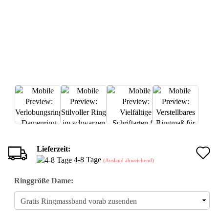
Lieferzeit:
A
4-8 Tage
(Ausland abweichend)
d
Ringgröße Dame:
M