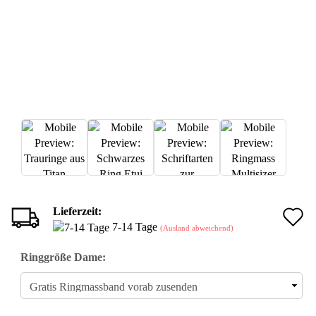
Lieferzeit:
A
7-14 Tage
(Ausland abweichend)
d
Ringgröße Dame:
M