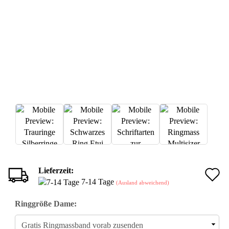
Lieferzeit:
A
7-14 Tage
(Ausland abweichend)
d
Ringgröße Dame:
M