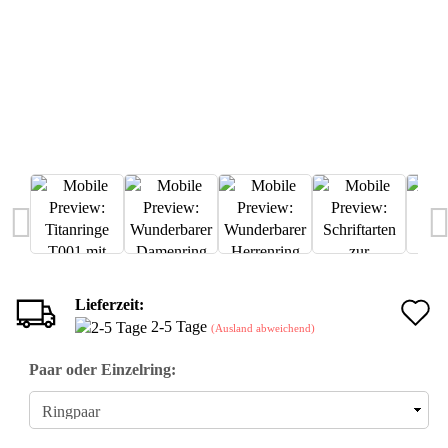
Lieferzeit:
A
2-5 Tage
(Ausland abweichend)
d
Paar oder Einzelring:
M