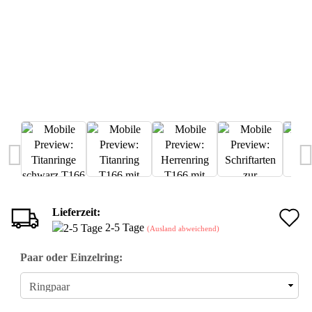
Lieferzeit:
A
2-5 Tage
(Ausland abweichend)
d
Paar oder Einzelring:
M