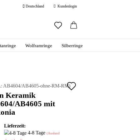
Deutschland
Kundenlogin
ail
itanringe
Wolframringe
Silberringe
swort
Auf
.:
AB4604/AB4605-ohne-RM-RM
)
an Keramik
den
 erstellen
604/AB4605 mit
ort vergessen?
Merkzettel
konia
Lieferzeit:
4-8 Tage
(Ausland