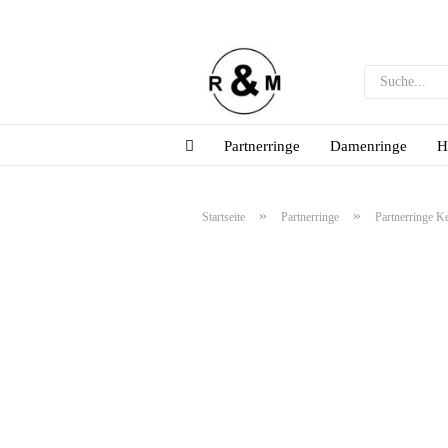
Partnerringe
Damenringe
H
»
»
Startseite
Partnerringe
Partnerringe K