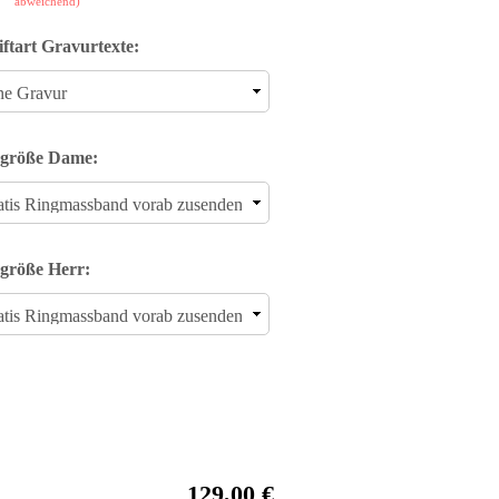
abweichend)
iftart Gravurtexte:
größe Dame:
größe Herr:
129,00 €