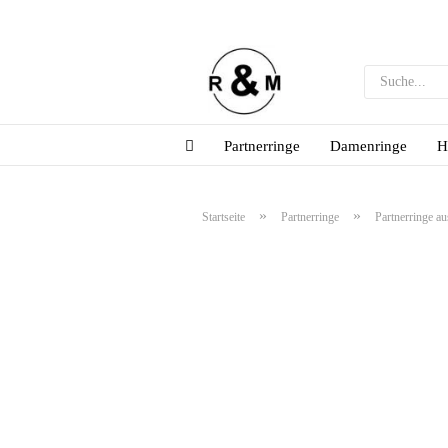
Partnerringe
Damenringe
H
»
»
Startseite
Partnerringe
Partnerringe au