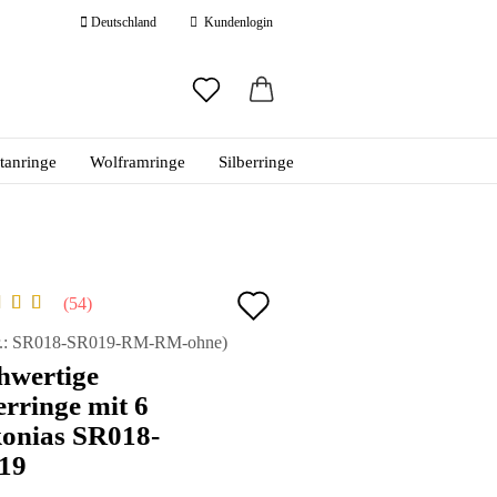
Deutschland
Kundenlogin
ail
itanringe
Wolframringe
Silberringe
swort
Auf
54
den
 erstellen
.:
SR018-SR019-RM-RM-ohne
)
hwertige
ort vergessen?
Merkzettel
erringe mit 6
konias SR018-
19