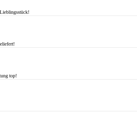
Lieblingsstück!
liefert!
stung top!