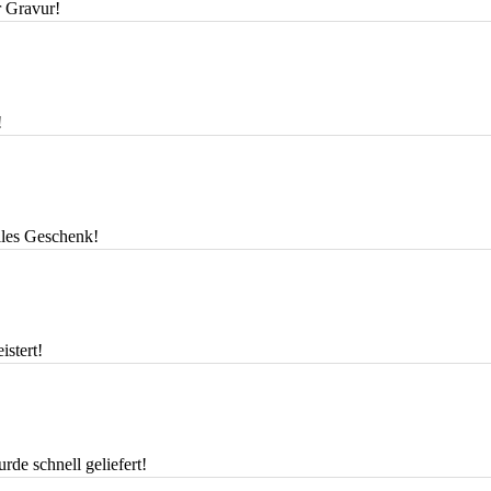
r Gravur!
!
lles Geschenk!
istert!
de schnell geliefert!