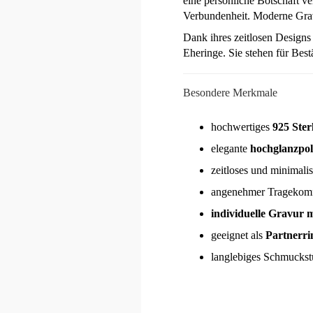
eine persönliche Botschaft v
Verbundenheit. Moderne Gravu
Dank ihres zeitlosen Designs 
Eheringe. Sie stehen für Bes
Besondere Merkmale
hochwertiges
925 Ster
elegante
hochglanzpol
zeitloses und minimali
angenehmer Tragekomf
individuelle Gravur 
geeignet als
Partnerri
langlebiges Schmuckst