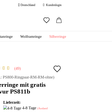
Deutschland
Kundenlogin
ail
itanringe
Wolframringe
Silberringe
swort
Auf
49
den
 erstellen
.:
PS800-Ringpaar-RM-RM-ohne
)
erringe mit gratis
ort vergessen?
Merkzettel
vur PS811b
Lieferzeit:
4-8 Tage
(Ausland