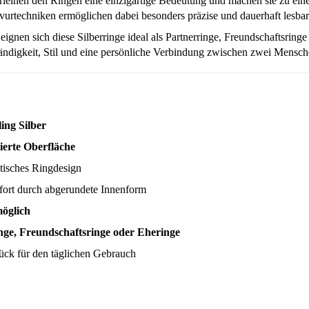
erleihen den Ringen eine einzigartige Bedeutung und machen sie zu ei
rtechniken ermöglichen dabei besonders präzise und dauerhaft lesbare
eignen sich diese Silberringe ideal als Partnerringe, Freundschaftsringe
tändigkeit, Stil und eine persönliche Verbindung zwischen zwei Mensch
ling Silber
ierte Oberfläche
stisches Ringdesign
ort durch abgerundete Innenform
möglich
nge, Freundschaftsringe oder Eheringe
ück für den täglichen Gebrauch