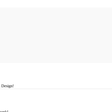
m Design!
chenk!