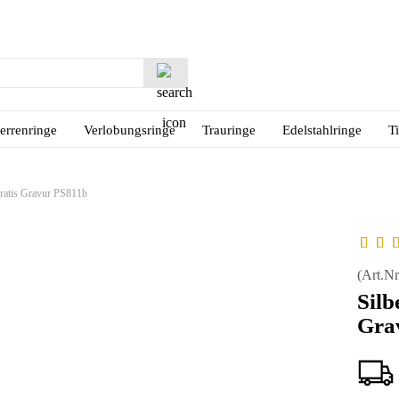
Lieferland
Suche...
E-M
errenringe
Verlobungsringe
Trauringe
Edelstahlringe
T
Pas
gratis Gravur PS811b
Konto
(Art.Nr
Silb
Passw
Gra