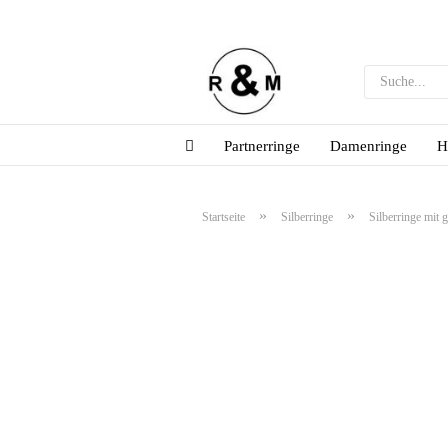
Partnerringe
Damenringe
H
»
»
Startseite
Silberringe
Silberringe mit 