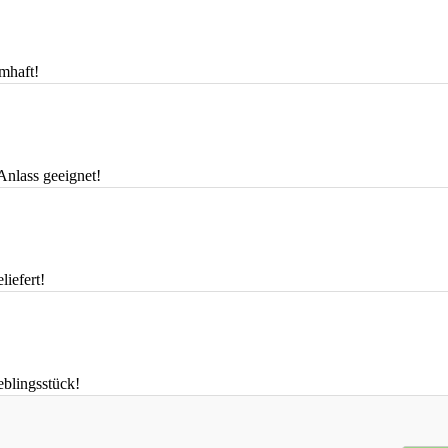
mhaft!
Anlass geeignet!
iefert!
eblingsstück!