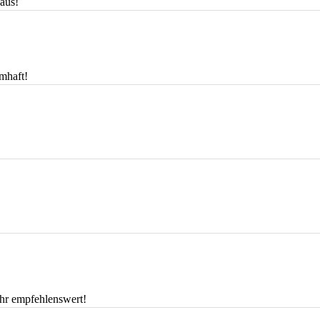
 aus!
mhaft!
ehr empfehlenswert!