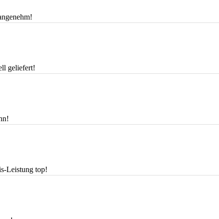
h angenehm!
l geliefert!
hn!
is-Leistung top!