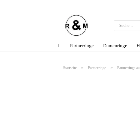
Partnerringe
Damenringe
H
»
»
Startseite
Partnerringe
Partnerringe au