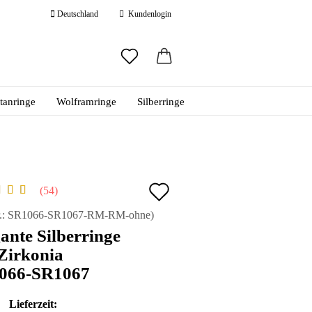
Deutschland
Kundenlogin
ail
itanringe
Wolframringe
Silberringe
swort
Auf
54
den
 erstellen
.:
SR1066-SR1067-RM-RM-ohne
)
ante Silberringe
ort vergessen?
Merkzettel
Zirkonia
066-SR1067
Lieferzeit: