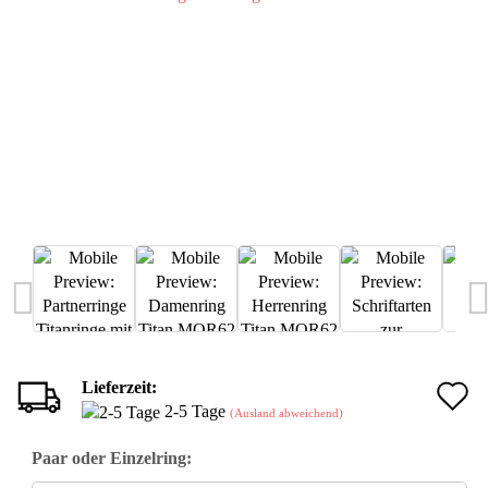
Lieferzeit:
A
2-5 Tage
(Ausland abweichend)
d
Paar oder Einzelring:
M