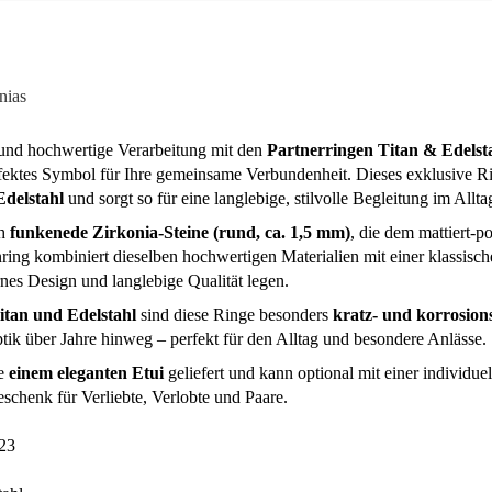
nias
 und hochwertige Verarbeitung mit den
Partnerringen Titan & Edelst
fektes Symbol für Ihre gemeinsame Verbundenheit. Dieses exklusive R
Edelstahl
und sorgt so für eine langlebige, stilvolle Begleitung im Allta
ch
funkenede Zirkonia-Steine (rund, ca. 1,5 mm)
, die dem mattiert-p
ring kombiniert dieselben hochwertigen Materialien mit einer klassisch
rnes Design und langlebige Qualität legen.
itan und Edelstahl
sind diese Ringe besonders
kratz- und korrosion
ptik über Jahre hinweg – perfekt für den Alltag und besondere Anlässe.
ve
einem eleganten Etui
geliefert und kann optional mit einer individuel
schenk für Verliebte, Verlobte und Paare.
23