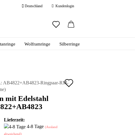
Deutschland
Kundenlogin
ail
itanringe
Wolframringe
Silberringe
swort
Auf
.:
AB4822+AB4823-Ringpaar-RM-
ne
)
den
 erstellen
n mit Edelstahl
ort vergessen?
Merkzettel
822+AB4823
Lieferzeit:
4-8 Tage
(Ausland
abweichend)