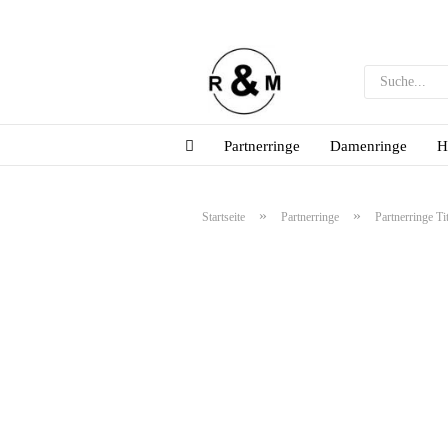
Partnerringe
Damenringe
H
»
»
Startseite
Partnerringe
Partnerringe Ti