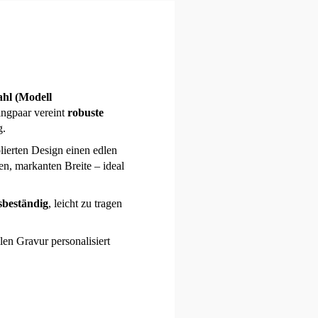
ahl (Modell
ingpaar vereint
robuste
g.
olierten Design einen edlen
en, markanten Breite – ideal
sbeständig
, leicht zu tragen
len Gravur personalisiert