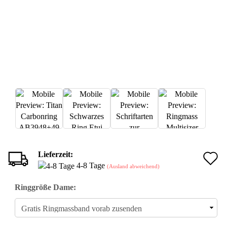
Lieferzeit:
A
4-8 Tage
(Ausland abweichend)
d
Ringgröße Dame:
M