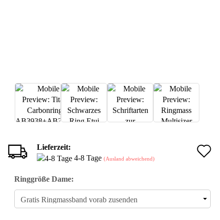
Lieferzeit:
A
4-8 Tage
(Ausland abweichend)
d
Ringgröße Dame:
M