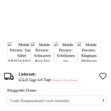
Lieferzeit:
A
4-8 Tage
(Ausland abweichend)
d
Ringgröße Dame:
M