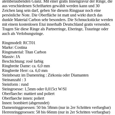
atemberaubenden Glanz. Mit einer gratis Innengravur der Ringe, die
aus verschiedenen Schriftarten gewählt werden kann und 30
Zeichen lang sein darf, geben Sie diesem Ringpaar noch eine
persönliche Note. Die Oberfläche ist matt und wirkt durch das
dunkle Material Carbon sehr besonders. Die Schmuckstücke werden
mit einem kostenlosen Etui innerhalb Deutschland gratis versendet.
Tragen Sie diese Ringe als Partnerringe, Eheringe, Trauringe oder
auch als Verlobungsringe.
Ringmodell: RCT01
Marke: Costina
Ringmaterial: Titan Carbon
Massiv: JA
Beschichtung: rosè farbig
Ringbreite Dame: ca. 6,0 mm
Ringbreite Herr: ca. 6,0 mm
Steinbesatz im Damenring : Zirkonia oder Diamanten
Steinanzahl : 3
Steinform : rund
Steingroesse: 1,5mm oder 0,015ct W/SI
Oberflaeche: mattiert und poliert
Oberflaeche innen: poliert
Innen: bombiert (abgerundet)
Damenringgroessen: 50 bis 58mm (nur in 2er Schritten verfuegbar)
Herrenringgroessen: 58 bis 66mm (nur in 2er Schritten verfuegbar)