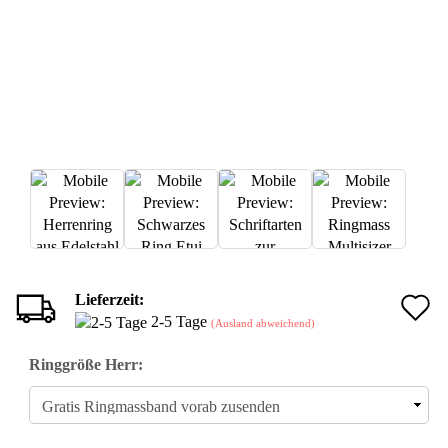
Lieferzeit:
A
2-5 Tage
(Ausland abweichend)
d
Ringgröße Herr:
M