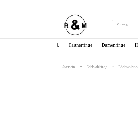
Partnerringe
Damenringe
H
»
»
Startseite
Edelstahlringe
Edelstahlring