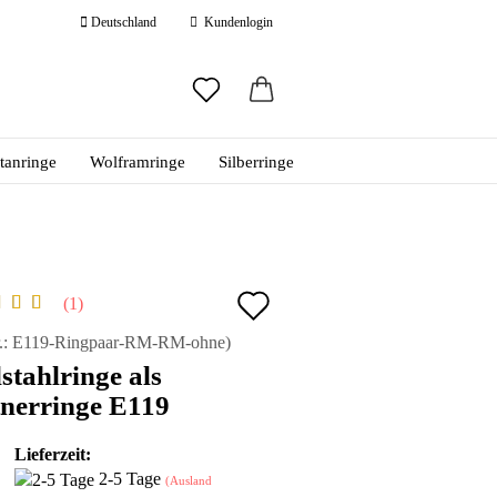
Deutschland
Kundenlogin
ail
itanringe
Wolframringe
Silberringe
swort
Auf
1
den
 erstellen
.:
E119-Ringpaar-RM-RM-ohne
)
stahlringe als
ort vergessen?
Merkzettel
nerringe E119
Lieferzeit:
2-5 Tage
(Ausland