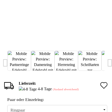
Lieferzeit:
A
4-8 Tage
(Ausland abweichend)
d
Paar oder Einzelring:
M