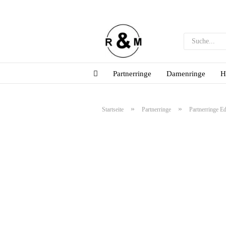
Partnerringe
Damenringe
H
»
»
Startseite
Partnerringe
Partnerringe Ed