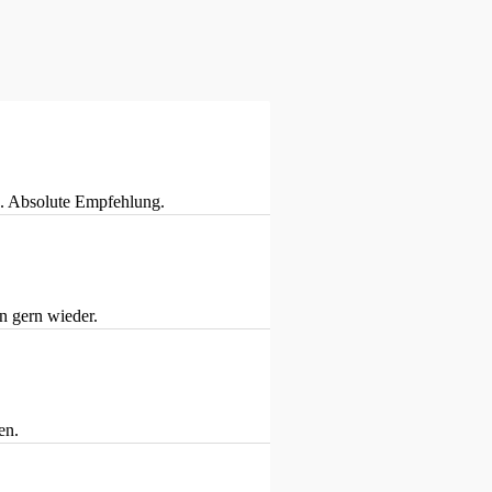
g. Absolute Empfehlung.
n gern wieder.
en.