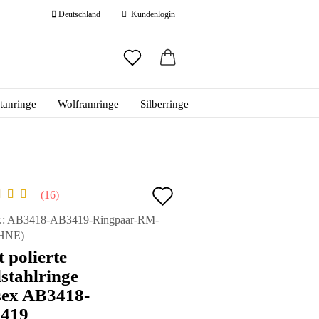
Deutschland
Kundenlogin
ail
itanringe
Wolframringe
Silberringe
swort
Auf
16
den
 erstellen
.:
AB3418-AB3419-Ringpaar-RM-
HNE
)
ort vergessen?
Merkzettel
 polierte
stahlringe
sex AB3418-
419