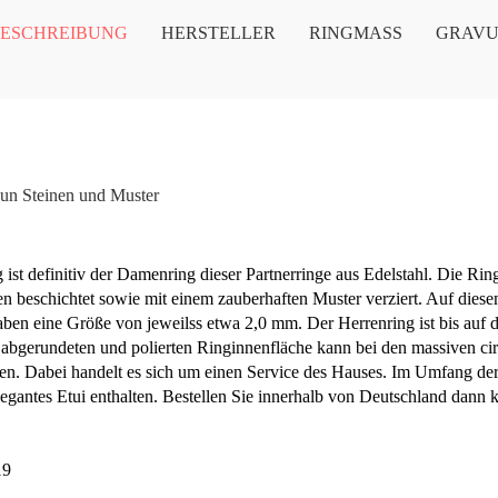
ESCHREIBUNG
HERSTELLER
RINGMASS
GRAV
eun Steinen und Muster
st definitiv der Damenring dieser Partnerringe aus Edelstahl. Die Ringa
enen beschichtet sowie mit einem zauberhaften Muster verziert. Auf die
aben eine Größe von jeweilss etwa 2,0 mm. Der Herrenring ist bis auf 
er abgerundeten und polierten Ringinnenfläche kann bei den massiven ci
n. Dabei handelt es sich um einen Service des Hauses. Im Umfang der
egantes Etui enthalten. Bestellen Sie innerhalb von Deutschland dan
19