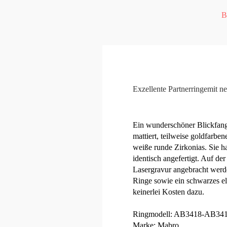
B
Exzellente Partnerringemit n
Ein wunderschöner Blickfang i
mattiert, teilweise goldfarb
weiße runde Zirkonias. Sie h
identisch angefertigt. Auf d
Lasergravur angebracht werde
Ringe sowie ein schwarzes el
keinerlei Kosten dazu.
Ringmodell: AB3418-AB34
Marke: Mabro