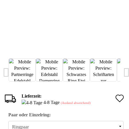
Lieferzeit:
A
4-8 Tage
(Ausland abweichend)
d
Paar oder Einzelring:
M