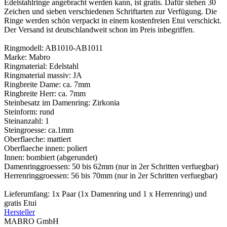
Edelstahlringe angebracht werden kann, ist gratis. Dafür stehen 30
Zeichen und sieben verschiedenen Schriftarten zur Verfügung. Die
Ringe werden schön verpackt in einem kostenfreien Etui verschickt.
Der Versand ist deutschlandweit schon im Preis inbegriffen.
Ringmodell: AB1010-AB1011
Marke: Mabro
Ringmaterial: Edelstahl
Ringmaterial massiv: JA
Ringbreite Dame: ca. 7mm
Ringbreite Herr: ca. 7mm
Steinbesatz im Damenring: Zirkonia
Steinform: rund
Steinanzahl: 1
Steingroesse: ca.1mm
Oberflaeche: mattiert
Oberflaeche innen: poliert
Innen: bombiert (abgerundet)
Damenringgroessen: 50 bis 62mm (nur in 2er Schritten verfuegbar)
Herrenringgroessen: 56 bis 70mm (nur in 2er Schritten verfuegbar)
Lieferumfang: 1x Paar (1x Damenring und 1 x Herrenring) und
gratis Etui
Hersteller
MABRO GmbH