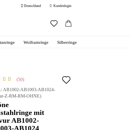
Deutschland
Kundenlogin
ail
itanringe
Wolframringe
Silberringe
swort
Auf
50
den
 erstellen
.:
AB1002-AB1003-AB1024-
aar-Z-RM-RM-OHNE
)
ort vergessen?
Merkzettel
öne
stahlringe mit
vur AB1002-
003-AB1024