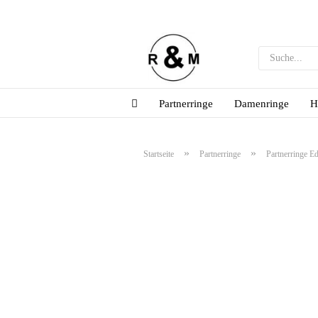
Partnerringe
Damenringe
H
»
»
Startseite
Partnerringe
Partnerringe Ed