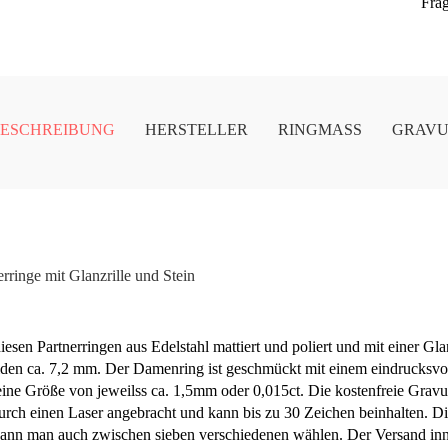
Fra
ESCHREIBUNG
HERSTELLER
RINGMASS
GRAV
rringe mit Glanzrille und Stein
esen Partnerringen aus Edelstahl mattiert und poliert und mit einer Glan
eiden ca. 7,2 mm. Der Damenring ist geschmückt mit einem eindrucksv
eine Größe von jeweilss ca. 1,5mm oder 0,015ct. Die kostenfreie Gravur
rch einen Laser angebracht und kann bis zu 30 Zeichen beinhalten. Die 
kann man auch zwischen sieben verschiedenen wählen. Der Versand in