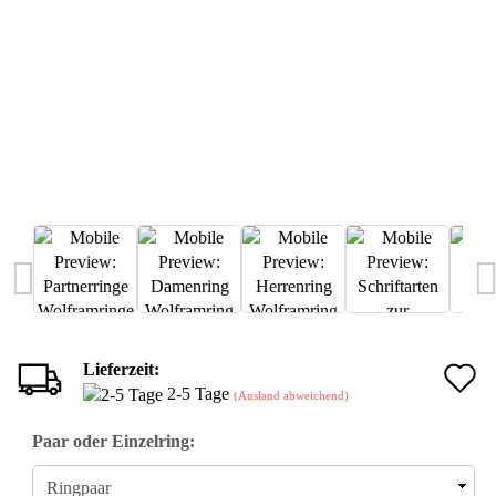
Lieferzeit:
A
2-5 Tage
(Ausland abweichend)
d
Paar oder Einzelring:
M