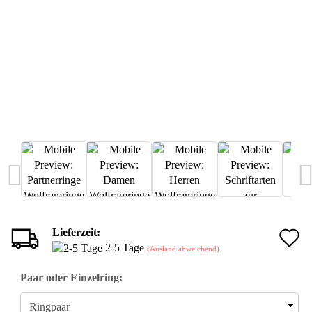
Lieferzeit:
A
2-5 Tage
(Ausland abweichend)
d
Paar oder Einzelring:
M