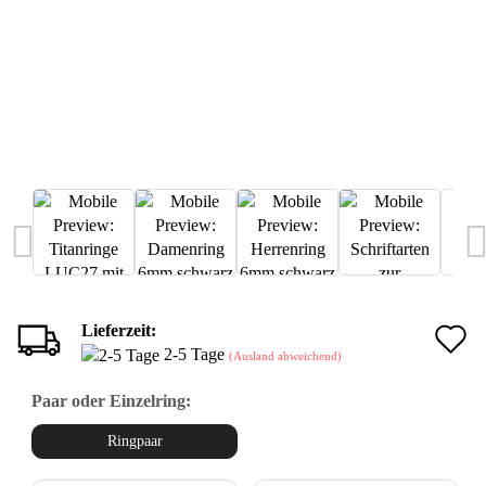
Lieferzeit:
A
2-5 Tage
(Ausland abweichend)
d
Paar oder Einzelring:
M
Ringpaar