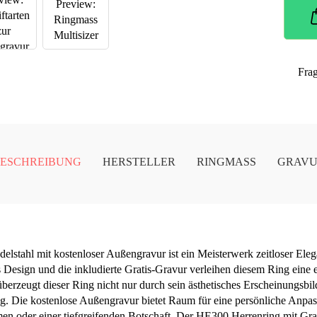
Fra
ESCHREIBUNG
HERSTELLER
RINGMASS
GRAV
lstahl mit kostenloser Außengravur ist ein Meisterwerk zeitloser Eleg
s Design und die inkludierte Gratis-Gravur verleihen diesem Ring eine e
berzeugt dieser Ring nicht nur durch sein ästhetisches Erscheinungsbil
ag. Die kostenlose Außengravur bietet Raum für eine persönliche Anpas
 oder einer tiefgreifenden Botschaft. Der HE300 Herrenring mit Gratis