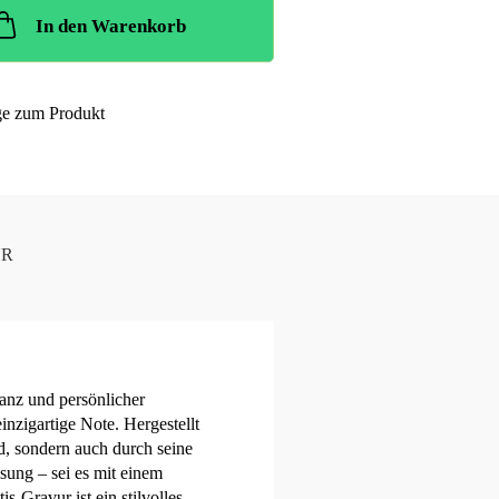
In den Warenkorb
ge zum Produkt
UR
anz und persönlicher
inzigartige Note. Hergestellt
d, sondern auch durch seine
sung – sei es mit einem
-Gravur ist ein stilvolles