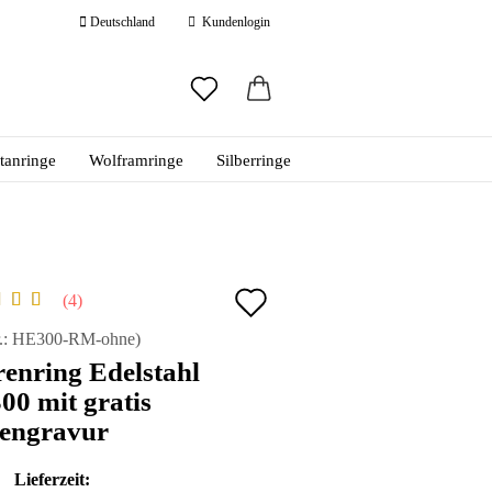
Deutschland
Kundenlogin
ail
itanringe
Wolframringe
Silberringe
swort
Auf
4
den
 erstellen
.:
HE300-RM-ohne
)
enring Edelstahl
ort vergessen?
Merkzettel
0 mit gratis
engravur
Lieferzeit: