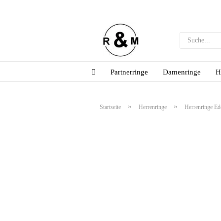
Partnerringe
Damenringe
H
»
»
Startseite
Herrenringe
Herrenringe Ede