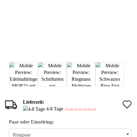
Lieferzeit:
A
4-8 Tage
(Ausland abweichend)
d
Paar oder Einzelring:
M