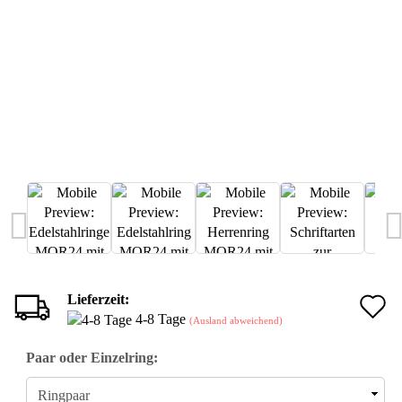
Lieferzeit:
A
4-8 Tage
(Ausland abweichend)
d
Paar oder Einzelring:
M