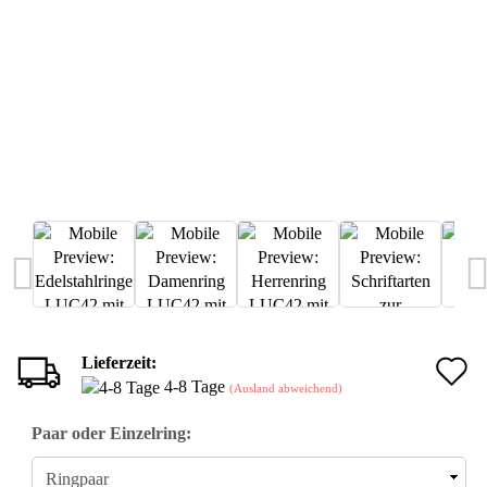
Lieferzeit:
A
4-8 Tage
(Ausland abweichend)
d
Paar oder Einzelring:
M