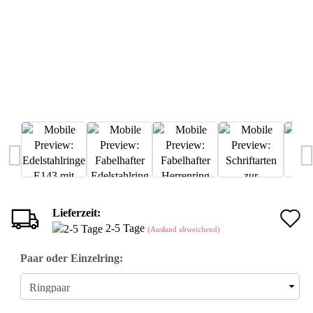
Lieferzeit:
A
2-5 Tage
(Ausland abweichend)
d
Paar oder Einzelring:
M