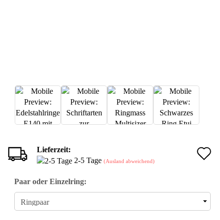
Lieferzeit:
A
2-5 Tage
(Ausland abweichend)
d
Paar oder Einzelring:
M