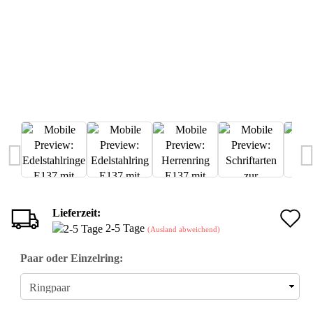
Lieferzeit:
A
2-5 Tage
(Ausland abweichend)
d
Paar oder Einzelring:
M