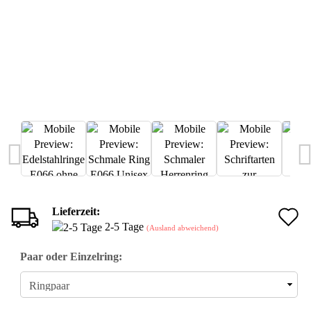
Lieferzeit:
A
2-5 Tage
(Ausland abweichend)
d
Paar oder Einzelring:
M