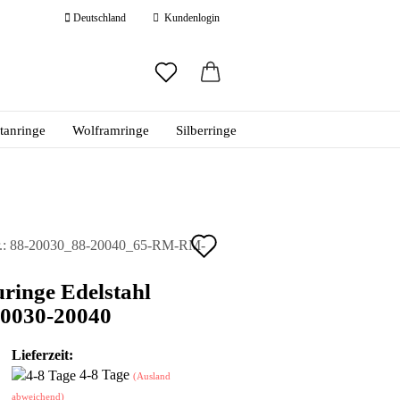
Deutschland
Kundenlogin
ail
itanringe
Wolframringe
Silberringe
swort
Auf
.:
88-20030_88-20040_65-RM-RM-
den
 erstellen
ringe Edelstahl
ort vergessen?
Merkzettel
20030-20040
Lieferzeit:
4-8 Tage
(Ausland
abweichend)