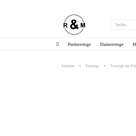
Partnerringe
Damenringe
H
»
»
Startseite
Trauringe
Trauringe aus Ede