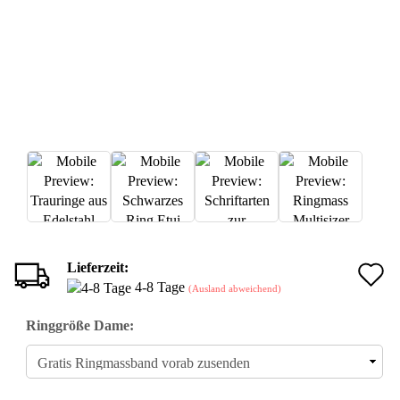
Lieferzeit:
A
4-8 Tage
(Ausland abweichend)
d
Ringgröße Dame:
M