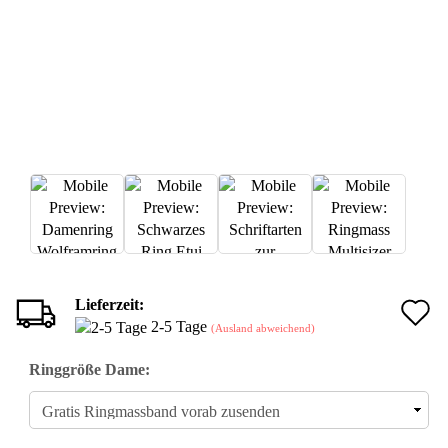
Lieferzeit:
A
2-5 Tage
(Ausland abweichend)
d
Ringgröße Dame:
M