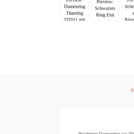
B
Prächtiger Damenring aus Tit