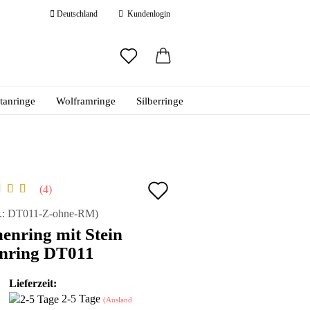
Deutschland
Kundenlogin
ail
itanringe
Wolframringe
Silberringe
swort
Auf
4
den
 erstellen
.:
DT011-Z-ohne-RM
)
nring mit Stein
ort vergessen?
Merkzettel
anring DT011
Lieferzeit:
2-5 Tage
(Ausland