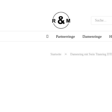
Partnerringe
Damenringe
H
»
Startseite
Damenring mit Stein Titanring DT