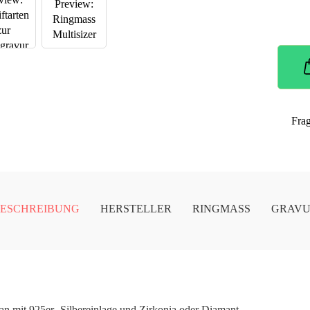
Fra
ESCHREIBUNG
HERSTELLER
RINGMASS
GRAV
an mit 925er- Silbereinlage und Zirkonia oder Diamant