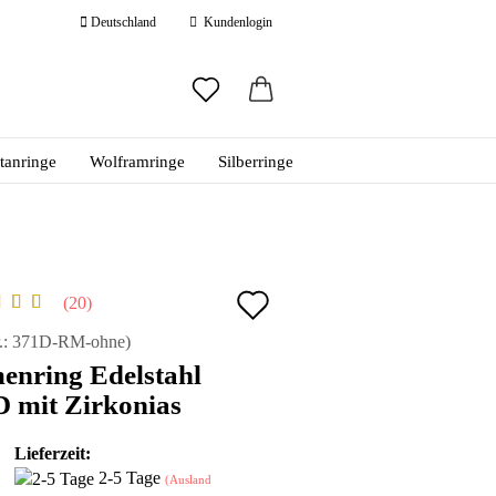
Deutschland
Kundenlogin
ail
itanringe
Wolframringe
Silberringe
swort
Auf
20
den
 erstellen
.:
371D-RM-ohne
)
enring Edelstahl
ort vergessen?
Merkzettel
 mit Zirkonias
Lieferzeit:
2-5 Tage
(Ausland