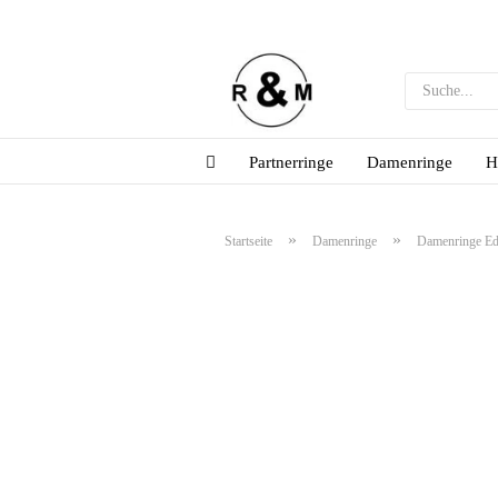
Partnerringe
Damenringe
H
»
»
Startseite
Damenringe
Damenringe Ede