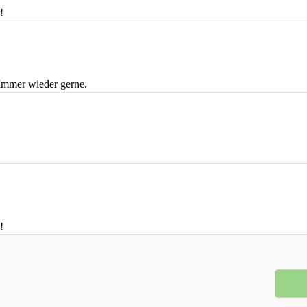
!
 Immer wieder gerne.
!