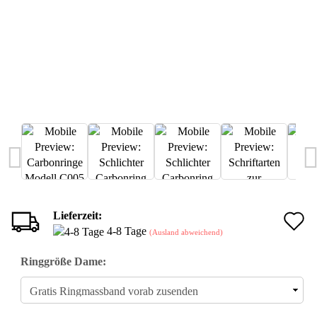
Lieferzeit:
A
4-8 Tage
(Ausland abweichend)
d
Ringgröße Dame:
M